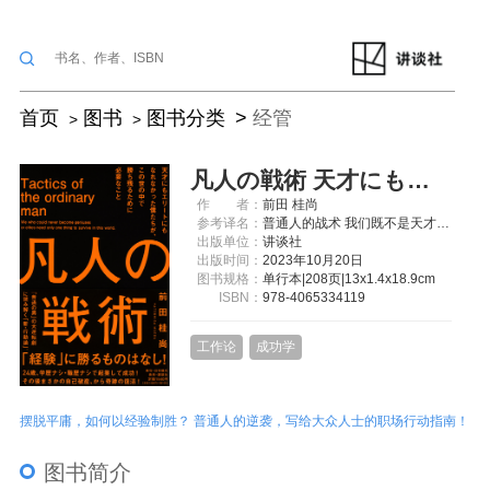
首页
图书
图书分类
经管
凡人の戦術 天才にもエリートにもなれなかった僕たちが、この世の中で勝ち残るために必要なこと
作
者：
前田 桂尚
参考译名：
普通人的战术 我们既不是天才也不是精英 为了在这个世界生存下去什么是必要的
出版单位：
讲谈社
出版时间：
2023年10月20日
图书规格：
单行本|208页|13x1.4x18.9cm
ISBN：
978-4065334119
工作论
成功学
摆脱平庸，如何以经验制胜？ 普通人的逆袭，写给大众人士的职场行动指南！
图书简介