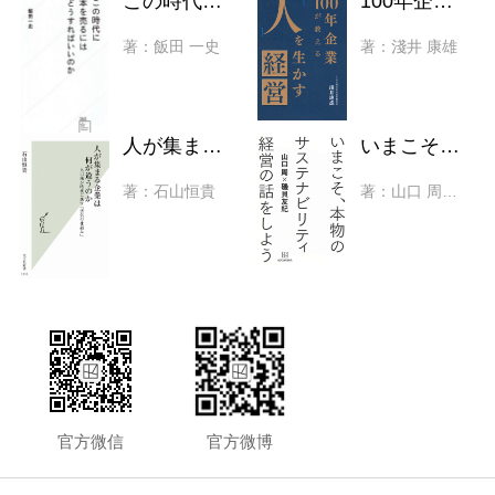
この時代に本を売るにはどうすればいいのか
100年企業が教える「人」を生かす経営
著：飯田 一史
著：淺井 康雄
人が集まる企業は何が違うのか 人口減少時代に壊す「空気の仕組み」
いまこそ、本物のサステナビリティ経営の話をしよう
著：石山恒貴
著：山口 周、磯貝 友紀
官方微信
官方微博