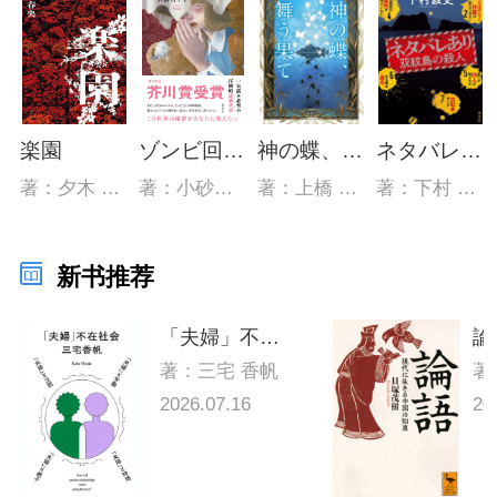
楽園
ゾンビ回収婦
神の蝶、舞う果て
ネタバレあり 双紋島の殺人
著：夕木 春央
著：小砂川チト
著：上橋 菜穂子、白浜 鴎
著：下村 敦史
新书推荐
「夫婦」不在社会
著：三宅 香帆
著
2026.07.16
20