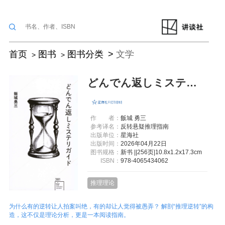
首页
图书
图书分类
文学
どんでん返しミステリガイド
作
者：
飯城 勇三
参考译名：
反转悬疑推理指南
出版单位：
星海社
出版时间：
2026年04月22日
图书规格：
新书 ||256页|10.8x1.2x17.3cm
ISBN：
978-4065434062
推理理论
为什么有的逆转让人拍案叫绝，有的却让人觉得被愚弄？ 解剖“推理逆转”的构
造，这不仅是理论分析，更是一本阅读指南。