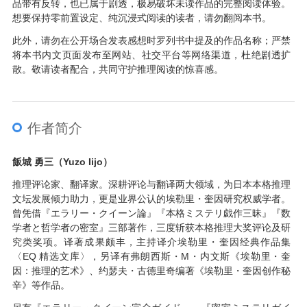
品带有反转，也已属于剧透，极易破坏未读作品的完整阅读体验。
想要保持零前置设定、纯沉浸式阅读的读者，请勿翻阅本书。
此外，请勿在公开场合发表感想时罗列书中提及的作品名称；严禁
将本书内文页面发布至网站、社交平台等网络渠道，杜绝剧透扩
散。敬请读者配合，共同守护推理阅读的惊喜感。
作者简介
飯城 勇三（Yuzo Iijo）
推理评论家、翻译家。深耕评论与翻译两大领域，为日本本格推理
文坛发展倾力助力，更是业界公认的埃勒里・奎因研究权威学者。
曾凭借『エラリー・クイーン論』『本格ミステリ戯作三昧』『数
学者と哲学者の密室』三部著作，三度斩获本格推理大奖评论及研
究类奖项。译著成果颇丰，主持译介埃勒里・奎因经典作品集
〈EQ 精选文库〉，另译有弗朗西斯・M・内文斯《埃勒里・奎
因：推理的艺术》、约瑟夫・古德里奇编著《埃勒里・奎因创作秘
辛》等作品。