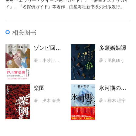
另有『エラリー・クイーン完全ガイド』、『密室ミステリガイ
ド』、『名探偵ガイド』等著作，由星海社新书系列出版发行。
相关图书
ゾンビ回収婦
多類婚姻譚
著：小砂川チト
著：凪良ゆう
楽園
氷河期のゴミ
著：夕木 春央
著：櫛木 理宇