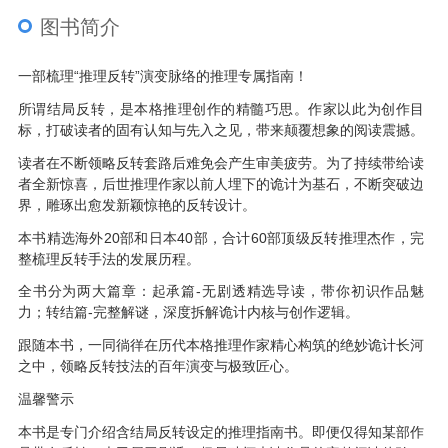
图书简介
一部梳理“推理反转”演变脉络的推理专属指南！
所谓结局反转，是本格推理创作的精髓巧思。作家以此为创作目
标，打破读者的固有认知与先入之见，带来颠覆想象的阅读震撼。
读者在不断领略反转套路后难免会产生审美疲劳。为了持续带给读
者全新惊喜，后世推理作家以前人埋下的诡计为基石，不断突破边
界，雕琢出愈发新颖惊艳的反转设计。
本书精选海外20部和日本40部，合计60部顶级反转推理杰作，完
整梳理反转手法的发展历程。
全书分为两大篇章：起承篇-无剧透精选导读，带你初识作品魅
力；转结篇-完整解谜，深度拆解诡计内核与创作逻辑。
跟随本书，一同徜徉在历代本格推理作家精心构筑的绝妙诡计长河
之中，领略反转技法的百年演变与极致匠心。
温馨警示
本书是专门介绍含结局反转设定的推理指南书。即便仅得知某部作