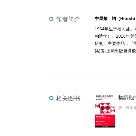
作者简介
中屋敷 均（Hitoshi N
1964年生于福冈
构造学）。2016
研究。主要作品：『生
奖)(以上均出版自讲谈
相关图书
著：難波 