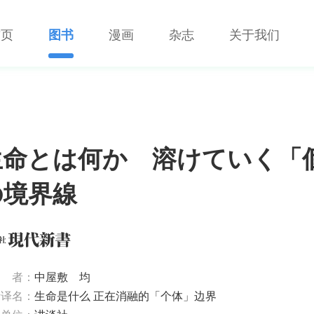
首页
图书
漫画
杂志
关于我们
生命とは何か 溶けていく「
の境界線
者：
中屋敷 均
考译名：
生命是什么 正在消融的「个体」边界