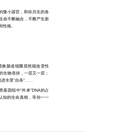
的微小器官，和你共生的各
。生命不断融合，不断产生新
和性格。
③换肠道细菌居然能改变性
的生物吞掉，一层又一层；
进水里“自杀”……
基因组中"外来"DNA的占
覆认知的生命真相，等你一一