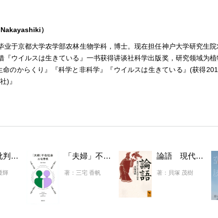
akayashiki）
县。毕业于京都大学农学部农林生物学科，博士。现在担任神户大学研究生
年凭借『ウイルスは生きている』一书获得讲谈社科学出版奖，研究领域为
命のからくり』『科学と非科学』『ウイルスは生きている』(获得201
社)』
物語化批判の哲学 〈わたしの人生〉を遊びなおすために
「夫婦」不在社会
論語 現代に生きる中国の知恵
優輝
著：三宅 香帆
著：貝塚 茂樹