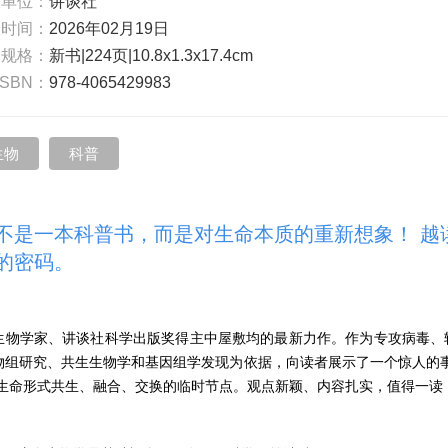
版单位：
讲谈社
版时间：
2026年02月19日
书规格：
新书|224页|10.8x1.3x17.4cm
ISBN：
978-4065429983
生物
科普
这不是一本科普书，而是对生命本质的重新想象！ 
的密码。
生物学家、讲谈社科学出版奖得主中屋敷均的最新力作。作为专攻病毒、
物组研究、共生生物学和基因组学发现为依据，向读者展示了一个惊人的事
数生命形式共生、融合、交换的临时节点。观点新颖、内容扎实，值得一读