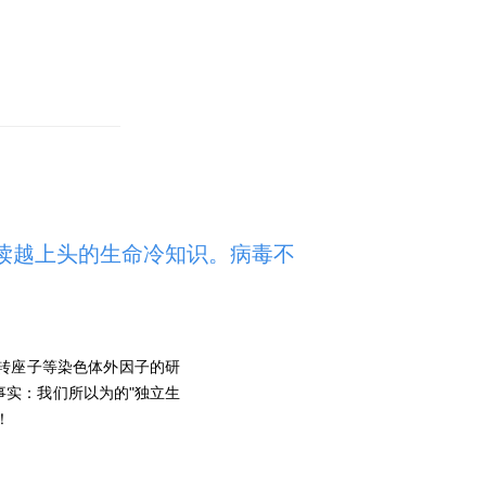
越读越上头的生命冷知识。病毒不
转座子等染色体外因子的研
实：我们所以为的"独立生
！