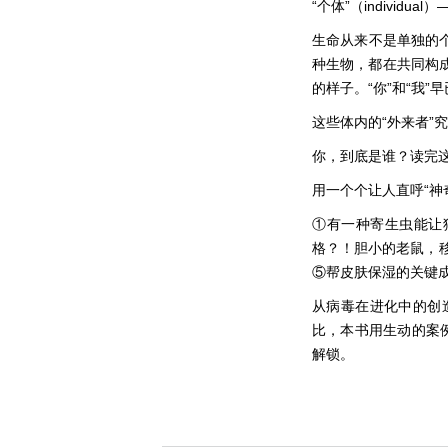
“个体”（indivi
生命从来不是单独的
种生物，都在共同构成
的样子。“你”和“我
这些体内的“外来者”
你，到底是谁？读完
用一个个让人直呼“神
①有一种寄生虫能让
格？！胆小的老鼠，
⑤帮皮肤保湿的关键
从病毒在进化中的创
比，本书用生动的案
解锁。