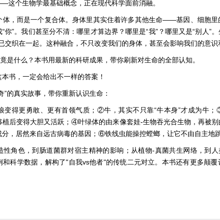
dual）——这个生物学最基础概念，正在现代科学面前消融。
个体，而是一个复合体。身体里其实住着许多其他生命——基因、细胞里
“你”。我们甚至分不清：哪里才算边界？哪里是“我”？哪里又是“别人”
”早已交织在一起。这种融合，不只改变我们的身体，甚至会影响我们的意识
究竟是什么？本书用最新的科研成果，带你刷新对生命的全部认知。
这本书，一定会给出不一样的答案！
奇”的真实故事，带你重新认识生命：
狼变得更勇敢、更有首领气质；②牛，其实不只靠“牛本身”才成为牛；
移植后变得大胆又活跃；④叶绿体的由来像套娃-生物吞光合生物，再被别
成分，居然来自远古病毒的基因；⑥铁线虫能操控螳螂，让它不由自主地跳
造性角色，到肠道菌群对宿主精神的影响；从植物-真菌共生网络，到人类
例和科学数据，解构了"自我vs他者"的传统二元对立。本书还有更多颠