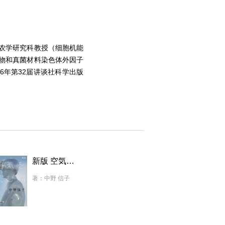
院农学研究科教授（细胞机能
植物和真菌材料染色体外因子
6年第32届讲谈社科学出版
新版 空気を読む脳
著：中野 信子