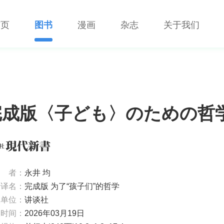
首页
图书
漫画
杂志
关于我们
完成版〈子ども〉のための哲
者：
永井 均
考译名：
完成版 为了“孩子们”的哲学
版单位：
讲谈社
版时间：
2026年03月19日