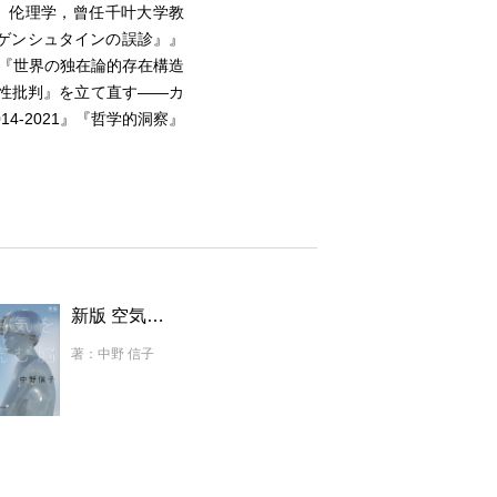
、伦理学，曾任千叶大学教
ゲンシュタインの誤診』』
『世界の独在論的存在構造
性批判』を立て直す――カ
4-2021』『哲学的洞察』
新版 空気を読む脳
著：中野 信子