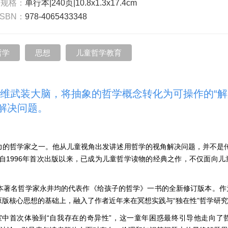
书规格：
单行本|240页|10.8x1.3x17.4cm
ISBN：
978-4065433348
哲学
思想
儿童哲学教育
维武装大脑，将抽象的哲学概念转化为可操作的“解
解决问题。
力的哲学家之一。他从儿童视角出发讲述用哲学的视角解决问题，并不是传
书自1996年首次出版以来，已成为儿童哲学读物的经典之作，不仅面向
日本著名哲学家永井均的代表作《给孩子的哲学》一书的全新修订版本。作
原版核心思想的基础上，融入了作者近年来在冥想实践与“独在性”哲学研
室中首次体验到“自我存在的奇异性”，这一童年困惑最终引导他走向了