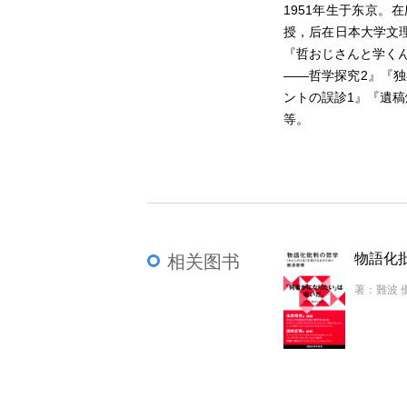
1951年生于东京
授，后在日本大学文
『哲おじさんと学く
――哲学探究2』『
ントの誤診1』『遺稿焼
等。
相关图书
著：難波 