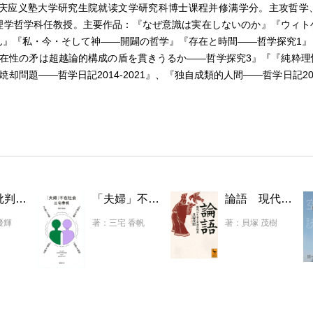
。在庆应义塾大学研究生院就读文学研究科博士课程并修满学分。主攻哲学
理学哲学科任教授。主要作品：『なぜ意識は実在しないのか』『ウィト
ん』『私・今・そして神――開闢の哲学』『存在と時間――哲学探究1』
独在性の矛は超越論的構成の盾を貫きうるか――哲学探究3』『『純粋理
却問題――哲学日記2014-2021』、『独自成類的人間――哲学日記201
物語化批判の哲学 〈わたしの人生〉を遊びなおすために
「夫婦」不在社会
論語 現代に生きる中国の知恵
優輝
著：三宅 香帆
著：貝塚 茂樹