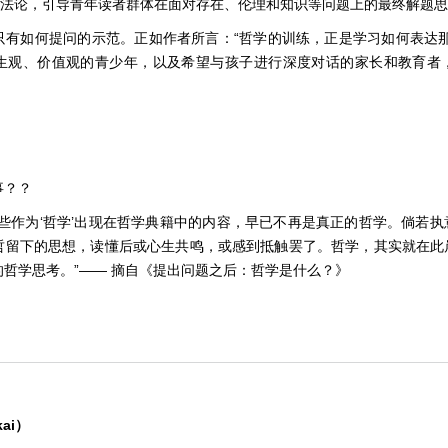
方法论，引导青年读者群体在面对存在、伦理和知识等问题上的最终解题
只有如何提问的示范。正如作者所言：“哲学的训练，正是学习如何表达那
生观、价值观的青少年，以及希望与孩子进行深度对话的家长和教育者
事？？
那些作为‘哲学’出现在哲学典籍中的内容，早已不再是真正的哲学。倘若
哲留下的思想，读懂后或心生共鸣，或感到抵触罢了。哲学，其实就在此
哲学思考。”—— 摘自《提出问题之后：哲学是什么？》
kai）