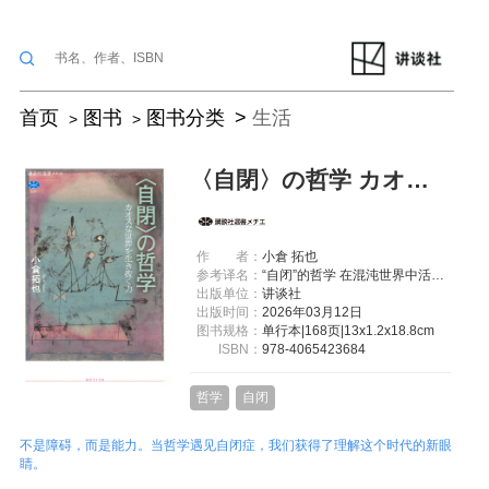
首页
图书
图书分类
生活
〈自閉〉の哲学 カオスな世界を生き抜く力
作
者：
小倉 拓也
参考译名：
“自闭”的哲学 在混沌世界中活下去的力量
出版单位：
讲谈社
出版时间：
2026年03月12日
图书规格：
单行本|168页|13x1.2x18.8cm
ISBN：
978-4065423684
哲学
自闭
不是障碍，而是能力。当哲学遇见自闭症，我们获得了理解这个时代的新眼
睛。