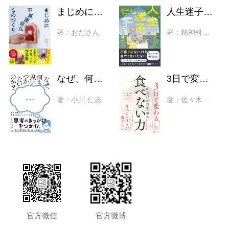
まじめに不真面目なものづくり 本物みたいなクラフト作品集
人生迷子 立ち止まったときの処方箋
著：おださん
著：精神科医Tomy
なぜ、何も思いつかないのか？ 自分の頭で考える力がつく「問い」の技術
3日で変わる からだが目覚める「食べない力」 細胞レベルで整う、生命科学者が実践するシンプルな習慣
著：小川 仁志
著：佐々木 敦朗
官方微信
官方微博