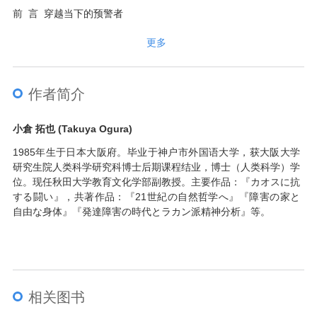
前 言 穿越当下的预警者
第一章 作为当代生存形态的“当下存在”
更多
第二章 无人岛与没有他人的世界
第三章 不再流动的时间
第四章 小尼罗：构建领地，塑造自我
第五章 通往可能性的技艺 非音乐式的构筑法
作者简介
结 语 在属于各自的“当下存在”之中
小倉 拓也 (Takuya Ogura)
1985年生于日本大阪府。毕业于神户市外国语大学，获大阪大学
研究生院人类科学研究科博士后期课程结业，博士（人类科学）学
位。现任秋田大学教育文化学部副教授。主要作品：『カオスに抗
する闘い』，共著作品：『21世紀の自然哲学へ』『障害の家と
自由な身体』『発達障害の時代とラカン派精神分析』等。
相关图书