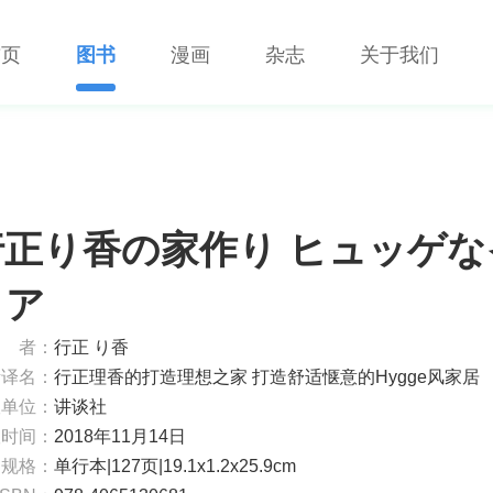
首页
图书
漫画
杂志
关于我们
行正り香の家作り ヒュッゲな
リア
者：
行正 り香
考译名：
行正理香的打造理想之家 打造舒适惬意的Hygge风家居
版单位：
讲谈社
版时间：
2018年11月14日
书规格：
单行本|127页|19.1x1.2x25.9cm