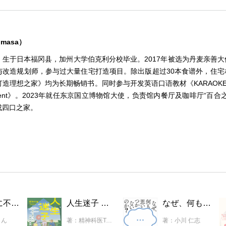
imasa）
。生于日本福冈县，加州大学伯克利分校毕业。2017年被选为丹麦亲善
与改造规划师，参与过大量住宅打造项目。除出版超过30本食谱外，住宅
造理想之家》均为长期畅销书。同时参与开发英语口语教材《KARAOKE 
ent》。2023年就任东京国立博物馆大使，负责馆内餐厅及咖啡厅“百合
成四口之家。
まじめに不真面目なものづくり 本物みたいなクラフト作品集
人生迷子 立ち止まったときの処方箋
なぜ、何も思いつかないのか？ 自分の頭で考える力がつく「問い」の技術
さん
著：精神科医Tomy
著：小川 仁志