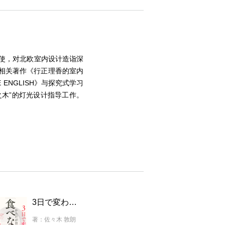
大使，对北欧室内设计造诣深
相关著作《行正理香的室内
ENGLISH》与探究式学习
之木”的灯光设计指导工作。
3日で変わる からだが目覚める「食べない力」 細胞レベルで整う、生命科学者が実践するシンプルな習慣
著：佐々木 敦朗