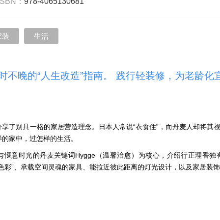
ISBN：
978-4065130681
家装
生活
时不晚的“人生改造”指南。 践行轻装修，为老龄
享了别具一格的家居营造理念。日本人常说“衣食住”，而丹麦人却将其视
样的家中，过怎样的生活。
与惬意时光的丹麦关键词Hygge（温馨治愈）为核心，介绍行正理香独
“色彩”、承载空间灵魂的家具、能拉近彼此距离的灯光设计，以及家居装