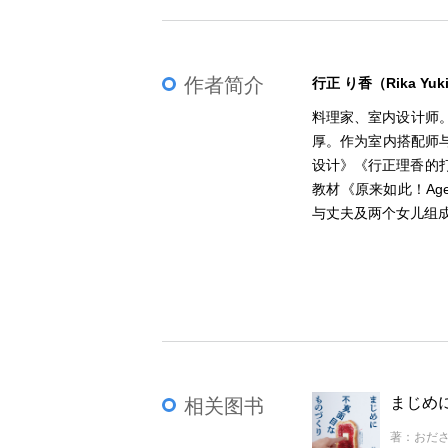
作者简介
行正 り香（Rika Yuk
料理家、室内设计师
厚。作为室内搭配师
设计》《行正理香的打
教材《原来如此！Ag
与丈夫及两个女儿组
相关图书
著：おだ