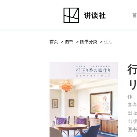
首页
图书
图书分类
生活
作
参
出
出
图