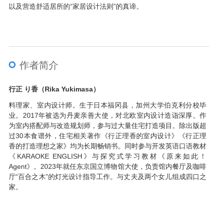
以及营造舒适居所的“家居设计法则”的真谛。
作者简介
行正 り香（Rika Yukimasa）
料理家、室内设计师。生于日本福冈县，加州大学伯克利分校毕
业。2017年被选为丹麦亲善大使，对北欧室内设计造诣深厚。作
为室内搭配师与改造规划师，参与过大量住宅打造项目。除出版超
过30本食谱外，住宅相关著作《行正理香的室内设计》《行正理
香的打造理想之家》均为长期畅销书。同时参与开发英语口语教材
《KARAOKE ENGLISH》与探究式学习教材《原来如此！
Agent》。2023年就任东京国立博物馆大使，负责馆内餐厅及咖啡
厅“百合之木”的灯光设计指导工作。与丈夫及两个女儿组成四口之
家。