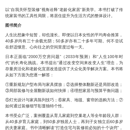
以“自我关怀型装修”视角诠释“老龄化家居”新美学。本书打破了传
统家装书的工具性局限，将居住提升为生活方式的整体设计。
图书简介
人生比想象中短暂，却也漫长。即便以日本女性的平均寿命推算，
40多岁尚有三十余载光阴；50多岁亦有二十多年可期。何不尝试
在舒适惬意、心向往之的空间里度过每一天。
日本正面临“2000万空房问题”（2033年预测）和“人生100年时
代”的长寿化挑战。本书提出“通过改变空间来改变人生”理念，为
存量房活化和老龄化宜居改造提供了大众化美学解决方案。本书将
从如下方面为您逐一解答：
①重新规划户型布局与家具摆放；②选择整体翻新还是局部改造；
③局部装修与全屋翻新该如何抉择；④理想家居与预算平衡问题；
⑤灯光设计与家具陈列技巧；⑥家具、地毯、窗帘的选购方法；⑦
如何通过装修细节彰显独特个性。
本书受众广泛，案例覆盖从育儿家庭到空巢老人等全年龄段人群：
从40多岁育儿家庭，到50多岁独居人士，再到子女独立后60多岁
的夫妻家庭。书中清晰解读“打造住宅与装修前必知的十个诀窍”，