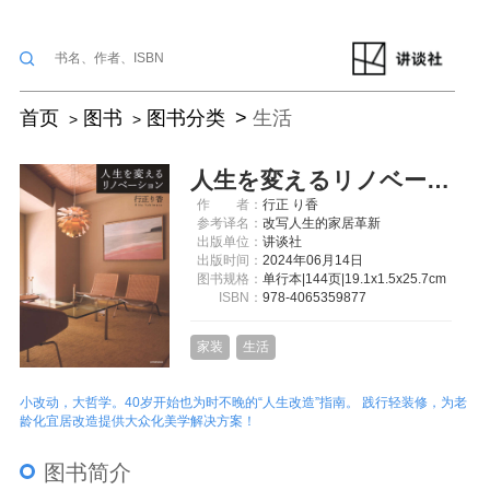
首页
图书
图书分类
生活
人生を変えるリノベーション
作
者：
行正 り香
参考译名：
改写人生的家居革新
出版单位：
讲谈社
出版时间：
2024年06月14日
图书规格：
单行本|144页|19.1x1.5x25.7cm
ISBN：
978-4065359877
家装
生活
小改动，大哲学。40岁开始也为时不晚的“人生改造”指南。 践行轻装修，为老
龄化宜居改造提供大众化美学解决方案！
图书简介