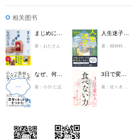
相关图书
まじめに不真面目なものづくり 本物みたいなクラフト作品集
人生迷子 立ち止まったときの処方箋
著：おださん
著：精神科医Tomy
なぜ、何も思いつかないのか？ 自分の頭で考える力がつく「問い」の技術
3日で変わる からだが目覚める「食べない力」 細胞レベルで整う、生命科学者が実践するシンプルな習慣
著：小川 仁志
著：佐々木 敦朗