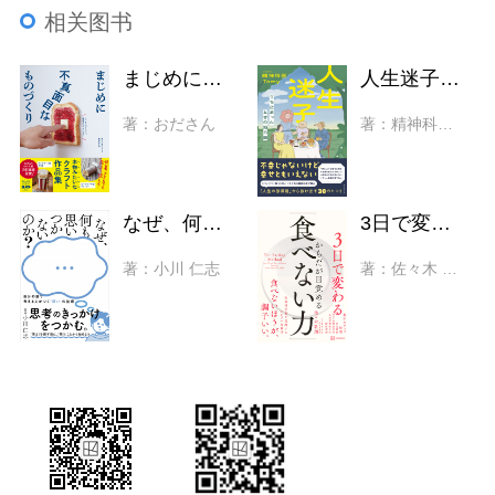
相关图书
まじめに不真面目なものづくり 本物みたいなクラフト作品集
人生迷子 立ち止まったときの処方箋
著：おださん
著：精神科医Tomy
なぜ、何も思いつかないのか？ 自分の頭で考える力がつく「問い」の技術
3日で変わる からだが目覚める「食べない力」 細胞レベルで整う、生命科学者が実践するシンプルな習慣
著：小川 仁志
著：佐々木 敦朗