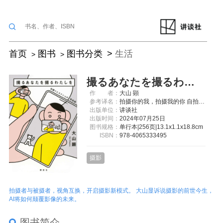
首页
图书
图书分类
生活
撮るあなたを撮るわたしを 自撮りとスクショの写真論
作
者：
大山 顕
参考译名：
拍摄你的我，拍摄我的你 自拍与截图的影像论
出版单位：
讲谈社
出版时间：
2024年07月25日
图书规格：
单行本|256页|13.1x1.1x18.8cm
ISBN：
978-4065333495
摄影
拍摄者与被摄者，视角互换，开启摄影新模式。 大山显诉说摄影的前世今生，
AI将如何颠覆影像的未来。
图书简介