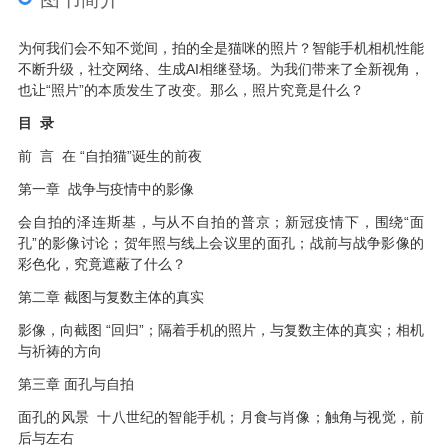
为何我们会不知不觉间，拍的全是猫咪的照片？智能手机相机性能
不断升级，社交网络、生成AI相继登场。为我们带来了全新视角，
也让“照片”的本质发生了改变。那么，照片究竟是什么？
目 录
前 言 在 “自拍猫”诞生的前夜
第一章 战争与疫情中的影像
会自拍的泽连斯基，与从不自拍的普京；新冠疫情下，围绕“面
孔”的影像讨论；贺年照与线上会议里的面孔；战前与战争影像的
彩色化，究竟遮蔽了什么？
第二章 截图与复数主体的真实
影像，向截图 “回归”；隔着手机的照片，与复数主体的真实；相机
与祈祷的方向
第三章 面孔与自拍
面孔的风景 十八世纪的智能手机；月食与肖像；触角与视觉，前
后与左右