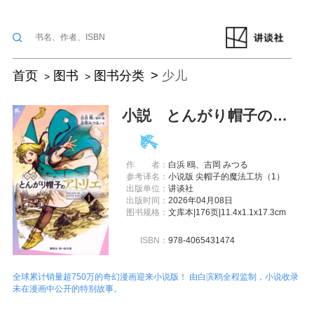
首页
图书
图书分类
少儿
小説 とんがり帽子のアトリエ（１）
作
者：
白浜 鴎、吉岡 みつる
参考译名：
小说版 尖帽子的魔法工坊（1）
出版单位：
讲谈社
出版时间：
2026年04月08日
图书规格：
文库本|176页|11.4x1.1x17.3cm
ISBN：
978-4065431474
全球累计销量超750万的奇幻漫画迎来小说版！ 由白滨鸥全程监制，小说收录
未在漫画中公开的特别故事。