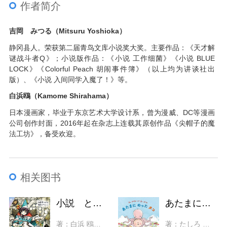
作者简介
吉岡 みつる（Mitsuru Yoshioka）
静冈县人。荣获第二届青鸟文库小说奖大奖。主要作品：《天才解
谜战斗者Q》；小说版作品：《小说 工作细菌》《小说 BLUE
LOCK》《Colorful Peach 胡闹事件簿》（以上均为讲谈社出
版）、《小说 入间同学入魔了！》等。
白浜鴎（Kamome Shirahama）
日本漫画家，毕业于东京艺术大学设计系，曾为漫威、DC等漫画
公司创作封面，2016年起在杂志上连载其原创作品《尖帽子的魔
法工坊》，备受欢迎。
相关图书
小説 とんがり帽子のアトリエ（2）
あたまにのったタコ
著：白浜 鴎、吉岡 みつる
著：たしろ ちさと、ジェニー・ギヨーム