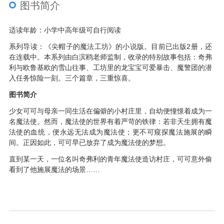
图书简介
适读年龄：小学中高年级可自行阅读
系列导读：《尖帽子的魔法工坊》的小说版。目前已出版2册，还
在连载中。本系列由白滨鸥老师监制，收录的特别故事包括：奇弗
利与欧鲁基欧的雪山往事、工坊里的龙宝宝可爱暴击、魔警团的潜
入任务惊险一刻。三个篇章，三重惊喜。
图书简介
少女可可与母亲一同生活在偏僻的小村庄里，自幼便憧憬着成为一
名魔法使。然而，魔法使的世界有着严苛的铁律：若非天生拥有魔
法使的血统，便永远无法成为魔法使；更不可窥探魔法施展的瞬
间。正因如此，可可早已放弃了成为魔法使的梦想。
直到某一天，一位名叫奇弗利的青年魔法使造访村庄，可可意外偷
看到了他施展魔法的场景……