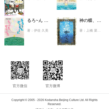
るろ~ん どぅろ~ん ちぷた ぢゅぷた
神の蝶、舞う果て
著：伊佐 久美
著：上橋 菜穂子、白浜 鴎
官方微信
官方微博
Copyright © 2005 -
2026 Kodansha Beijing Culture Ltd. All Rights
Reserved.