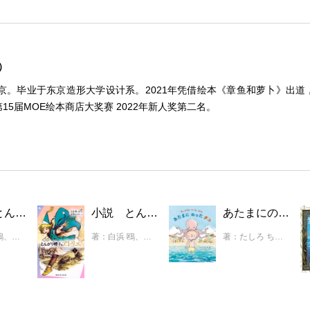
a）
东京。毕业于东京造形大学设计系。2021年凭借绘本《章鱼和萝卜》出道
15届MOE绘本商店大奖赛 2022年新人奖第二名。
小説 とんがり帽子のアトリエ（2）
小説 とんがり帽子のアトリエ（１）
あたまにのったタコ
著：白浜 鴎、吉岡 みつる
著：白浜 鴎、吉岡 みつる
著：たしろ ちさと、ジェニー・ギヨーム