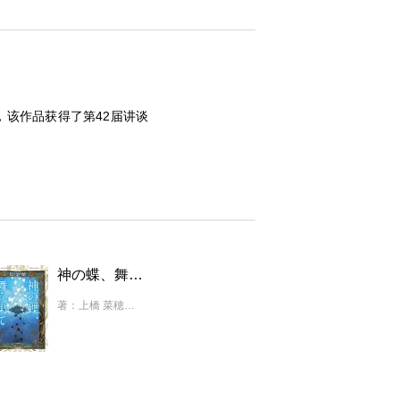
，该作品获得了第42届讲谈
神の蝶、舞う果て
著：上橋 菜穂子、白浜 鴎