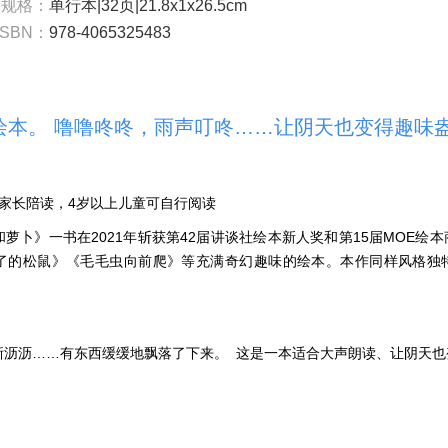
书规格：
单行本|32页|21.8x1x26.5cm
ISBN：
978-4065325483
绘本。 噜噜咚咚，雨声叮咚……让阴天也变得趣味
家长陪读，4岁以上儿童可自行阅读
萝卜》一书在2021年斩获第42届讲谈社绘本新人奖和第15届MOE绘
了的松鼠》《毛毛虫向前爬》等充满奇幻趣味的绘本。本作同样风格独
淅沥沥……有东西缓缓地飘落了下来。 这是一本适合大声朗读、让阴天也