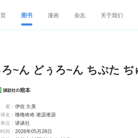
首页
图书
漫画
杂志
关于我们
ろ~ん どぅろ~ん ちぷた 
者：
伊佐 久美
考译名：
噜噜咚咚 淅沥淅沥
版单位：
讲谈社
版时间：
2026年05月28日