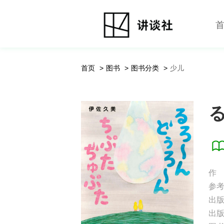
首页
图书
图书分类
少儿
る
作
参
出
出