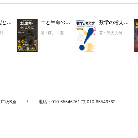
法；格拉泽斯菲尔德的激进建构主义；共同的现实建构
信息 作为信息学的控制论
生命知能と人工知能 AI時代の脳の使い方・育て方
土と生命の46億年史 土と進化の謎に迫る
数学の考え方 発見的問題解決法――ひらめきを生む思考へ
观；新型信息学的崛起；信息传递这一虚构命题
与展望 控制论范式的未来走向
宏知
著：藤井 一至
著：芳沢 光雄
范式；新控制论的应用领域
广场B座
/
电话：010-65546761 或 010-65546762