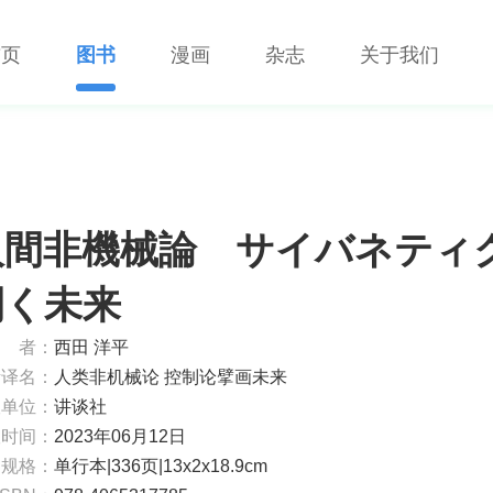
首页
图书
漫画
杂志
关于我们
人間非機械論 サイバネティ
開く未来
者：
西田 洋平
考译名：
人类非机械论 控制论擘画未来
版单位：
讲谈社
版时间：
2023年06月12日
书规格：
单行本|336页|13x2x18.9cm