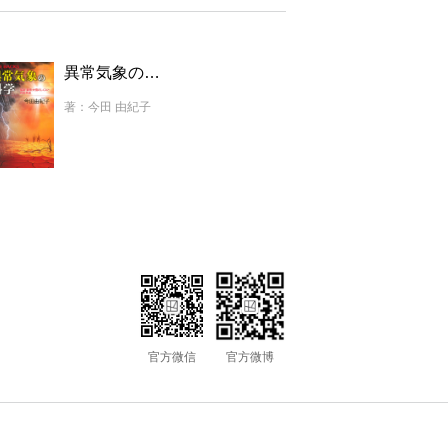
異常気象の科学 猛暑・豪雨・大雪のしくみと将来予測
著：今田 由紀子
官方微信
官方微博