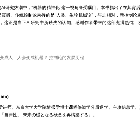
的AI研究热潮中，“机器的精神化”这一视角备受瞩目。本书指出了在其背后
受震撼。传统控制论秉持的是“人类、生物机械论”，与之相对，新控制论
到，这正是当下AI研究中所缺失的认知。感谢作者带来的这部充满热忱、
会变成人，人会变成机器？ 控制论的发展历程
热潮的前路；计算范式的渗透；作为原点的控制论
制与循环的夹缝之间 —— 孕育的分岔路口
逻辑；维纳的忧虑；贝特森的调和；冯・福尔斯特的递归计算
二阶控制论 对观察行为本身进行观察
ida)
控制；环境的平庸化；认知盲点；从一阶控制论到二阶控制论
海大学讲师。东京大学大学院情报学博士课程修满学分后退学。主攻信息学
代の「自律性」 未来の礎となる概念を再構築する』。
生理论的冲击 何谓生命系统
生物非机械论的确立；作为生命现象的认知；解释的循环
是被建构的 建构主义的诸多议题