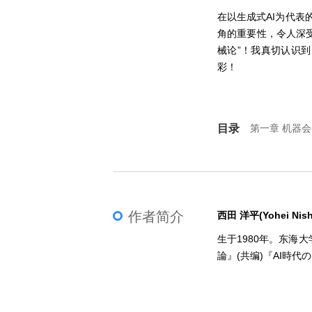
在以生成式AI为代表
角的重要性，令人深
械论”！我真切认识
彩！
目录
第一章 机器
第三次 AI
第二章 在控
冯・诺依曼的
作者简介
第三章 迈向
西田 洋平(Yohei Nish
对自我控制的
生于1980年。东
論』(共编)『AI時
第四章 自创
生命的定义；
第五章 现实