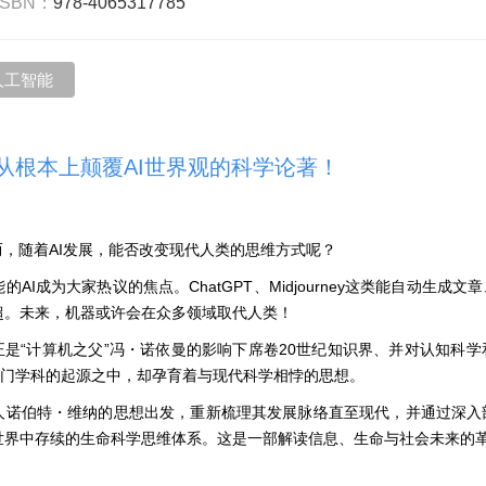
ISBN：
978-4065317785
人工智能
从根本上颠覆AI世界观的科学论著！
而，随着AI发展，能否改变现代人类的思维方式呢？
AI成为大家热议的焦点。ChatGPT、Midjourney这类能自动生成文
超。未来，机器或许会在众多领域取代人类！
正是“计算机之父”冯・诺依曼的影响下席卷20世纪知识界、并对认知科
这门学科的起源之中，却孕育着与现代科学相悖的思想。
人诺伯特・维纳的思想出发，重新梳理其发展脉络直至现代，并通过深入
世界中存续的生命科学思维体系。这是一部解读信息、生命与社会未来的