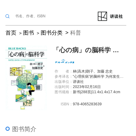
首页
图书
图书分类
科普
「心の病」の脳科学 なぜ生じるのか、どうすれば治るのか
作
者：
林(高木)朗子、加藤 忠史
参考译名：
“心理疾病”的脑科学 为何发生，如何治愈
出版单位：
讲谈社
出版时间：
2023年02月16日
图书规格：
新书|288页|11.4x1.4x17.4cm
ISBN：
978-4065283639
图书简介