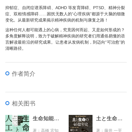
抑郁症、自闭症谱系障碍、ADHD 等发育障碍、PTSD、精神分裂
症、双相情感障碍……困扰无数人的“心理疾病”都源于大脑的细微
变化。从最新研究成果揭示精神疾病的机制与康复之路！
这种任何人都可能遇上的心病，究竟因何而起、又是如何形成的？
多角度解释说明，致力于破解精神疾病的研究者们用通俗易懂的语
言解读最前沿的研究成果。让患者从发病机制，到迈向“可治愈”的
清晰路径。
作者简介
相关图书
生命知能と人工知能 AI時代の脳の使い方・育て方
土と生命の46億年史 土と進化の謎に迫る
著：高橋 宏知
著：藤井 一至