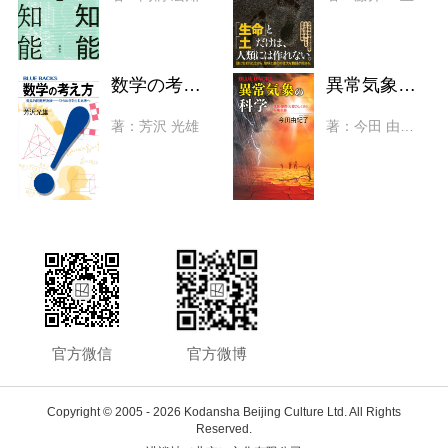
数学の考え方 発見的問題解決法――ひらめきを生む思考へ
異常気象の科学 猛暑・豪雨・大雪のしくみと将来予測
著：芳沢 光雄
著：今田 由紀子
官方微信
官方微博
Copyright © 2005 -
2026 Kodansha Beijing Culture Ltd. All Rights
Reserved.